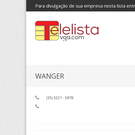
Para divulgação de sua empresa nesta lista en
WANGER
(35) 3221 - 5878