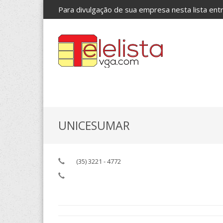
Para divulgação de sua empresa nesta lista en
UNICESUMAR
(35) 3221 - 4772