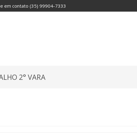
tre em contato
(35) 99904-7333
ALHO 2° VARA